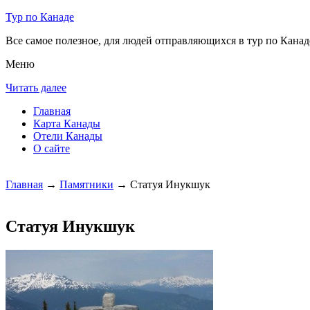
Тур по Канаде
Все самое полезное, для людей отправляющихся в тур по Канаде
Меню
Читать далее
Главная
Карта Канады
Отели Канады
О сайте
Главная
→
Памятники
→ Статуя Инукшук
Статуя Инукшук