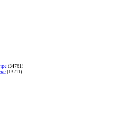
опре
(34761)
уке
(13211)