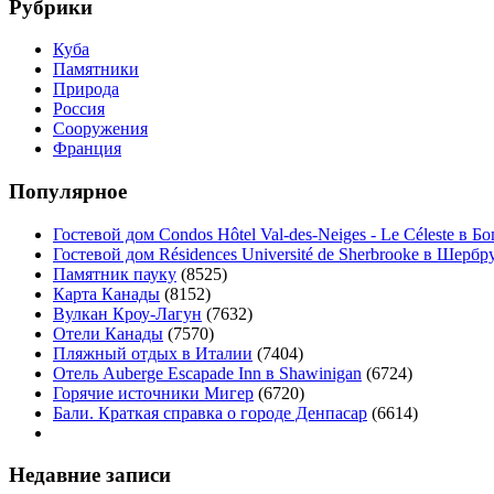
Рубрики
Куба
Памятники
Природа
Россия
Сооружения
Франция
Популярное
Гостевой дом Condos Hôtel Val-des-Neiges - Le Céleste в Б
Гостевой дом Résidences Université de Sherbrooke в Шербр
Памятник пауку
(8525)
Карта Канады
(8152)
Вулкан Кроу-Лагун
(7632)
Отели Канады
(7570)
Пляжный отдых в Италии
(7404)
Отель Auberge Escapade Inn в Shawinigan
(6724)
Горячие источники Мигер
(6720)
Бали. Краткая справка о городе Денпасар
(6614)
Недавние записи