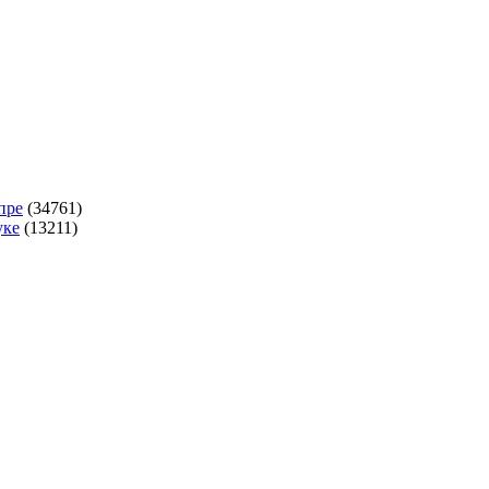
опре
(34761)
уке
(13211)