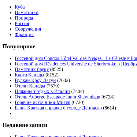
Куба
Памятники
Природа
Россия
Сооружения
Франция
Популярное
Гостевой дом Condos Hôtel Val-des-Neiges - Le Céleste в Б
Гостевой дом Résidences Université de Sherbrooke в Шербр
Памятник пауку
(8525)
Карта Канады
(8152)
Вулкан Кроу-Лагун
(7632)
Отели Канады
(7570)
Пляжный отдых в Италии
(7404)
Отель Auberge Escapade Inn в Shawinigan
(6724)
Горячие источники Мигер
(6720)
Бали. Краткая справка о городе Денпасар
(6614)
Недавние записи
Бали. Краткая справка о городе Денпасар