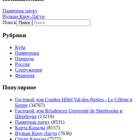
Памятник пауку
Вулкан Кроу-Лагун
Поиск
Рубрики
Куба
Памятники
Природа
Россия
Сооружения
Франция
Популярное
Гостевой дом Condos Hôtel Val-des-Neiges - Le Céleste в
Бопре
(34767)
Гостевой дом Résidences Université de Sherbrooke в
Шербруке
(13219)
Памятник пауку
(8531)
Карта Канады
(8157)
Вулкан Кроу-Лагун
(7636)
Отели Канады
(7577)