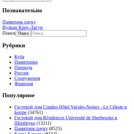
Познавательно
Памятник пауку
Вулкан Кроу-Лагун
Поиск
Рубрики
Куба
Памятники
Природа
Россия
Сооружения
Франция
Популярное
Гостевой дом Condos Hôtel Val-des-Neiges - Le Céleste в
Бопре
(34761)
Гостевой дом Résidences Université de Sherbrooke в
Шербруке
(13211)
Памятник пауку
(8525)
Карта Канады
(8152)