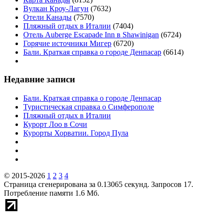
Вулкан Кроу-Лагун
(7632)
Отели Канады
(7570)
Пляжный отдых в Италии
(7404)
Отель Auberge Escapade Inn в Shawinigan
(6724)
Горячие источники Мигер
(6720)
Бали. Краткая справка о городе Денпасар
(6614)
Недавние записи
Бали. Краткая справка о городе Денпасар
Туристическая справка о Симферополе
Пляжный отдых в Италии
Курорт Лоо в Сочи
Курорты Хорватии. Город Пула
© 2015-2026
1
2
3
4
Страница сгенерирована за 0.13065 секунд. Запросов 17.
Потребление памяти 1.6 Мб.