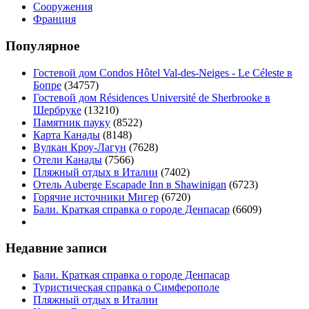
Сооружения
Франция
Популярное
Гостевой дом Condos Hôtel Val-des-Neiges - Le Céleste в
Бопре
(34757)
Гостевой дом Résidences Université de Sherbrooke в
Шербруке
(13210)
Памятник пауку
(8522)
Карта Канады
(8148)
Вулкан Кроу-Лагун
(7628)
Отели Канады
(7566)
Пляжный отдых в Италии
(7402)
Отель Auberge Escapade Inn в Shawinigan
(6723)
Горячие источники Мигер
(6720)
Бали. Краткая справка о городе Денпасар
(6609)
Недавние записи
Бали. Краткая справка о городе Денпасар
Туристическая справка о Симферополе
Пляжный отдых в Италии