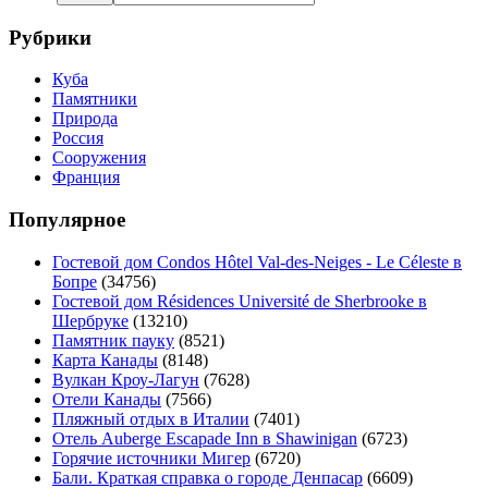
Рубрики
Куба
Памятники
Природа
Россия
Сооружения
Франция
Популярное
Гостевой дом Condos Hôtel Val-des-Neiges - Le Céleste в
Бопре
(34756)
Гостевой дом Résidences Université de Sherbrooke в
Шербруке
(13210)
Памятник пауку
(8521)
Карта Канады
(8148)
Вулкан Кроу-Лагун
(7628)
Отели Канады
(7566)
Пляжный отдых в Италии
(7401)
Отель Auberge Escapade Inn в Shawinigan
(6723)
Горячие источники Мигер
(6720)
Бали. Краткая справка о городе Денпасар
(6609)