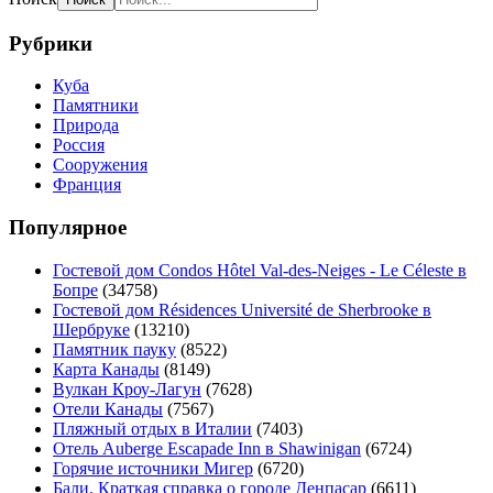
Рубрики
Куба
Памятники
Природа
Россия
Сооружения
Франция
Популярное
Гостевой дом Condos Hôtel Val-des-Neiges - Le Céleste в
Бопре
(34758)
Гостевой дом Résidences Université de Sherbrooke в
Шербруке
(13210)
Памятник пауку
(8522)
Карта Канады
(8149)
Вулкан Кроу-Лагун
(7628)
Отели Канады
(7567)
Пляжный отдых в Италии
(7403)
Отель Auberge Escapade Inn в Shawinigan
(6724)
Горячие источники Мигер
(6720)
Бали. Краткая справка о городе Денпасар
(6611)