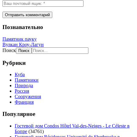
Познавательно
Памятник пауку
Вулкан Кроу-Лагун
Поиск
Рубрики
Куба
Памятники
Природа
Россия
Сооружения
Франция
Популярное
Гостевой дом Condos Hôtel Val-des-Neiges - Le Céleste в
Бопре
(34761)
Гостевой дом Résidences Université de Sherbrooke в