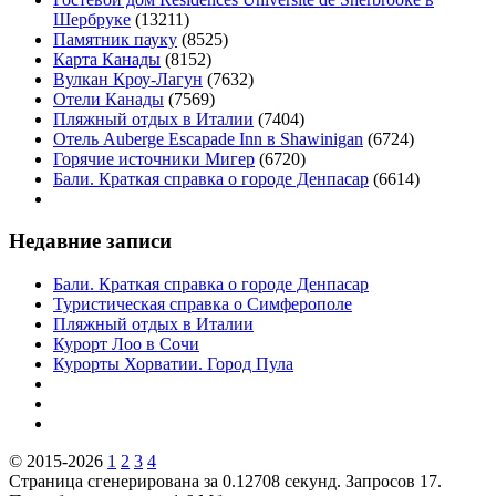
Шербруке
(13211)
Памятник пауку
(8525)
Карта Канады
(8152)
Вулкан Кроу-Лагун
(7632)
Отели Канады
(7569)
Пляжный отдых в Италии
(7404)
Отель Auberge Escapade Inn в Shawinigan
(6724)
Горячие источники Мигер
(6720)
Бали. Краткая справка о городе Денпасар
(6614)
Недавние записи
Бали. Краткая справка о городе Денпасар
Туристическая справка о Симферополе
Пляжный отдых в Италии
Курорт Лоо в Сочи
Курорты Хорватии. Город Пула
© 2015-2026
1
2
3
4
Страница сгенерирована за 0.12708 секунд. Запросов 17.