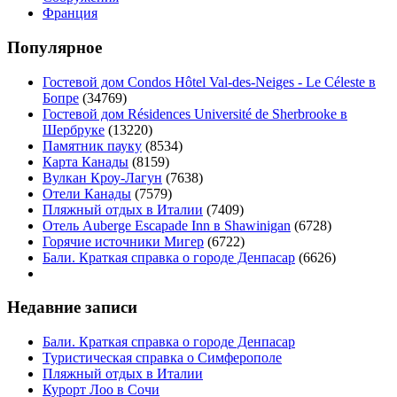
Франция
Популярное
Гостевой дом Condos Hôtel Val-des-Neiges - Le Céleste в
Бопре
(34769)
Гостевой дом Résidences Université de Sherbrooke в
Шербруке
(13220)
Памятник пауку
(8534)
Карта Канады
(8159)
Вулкан Кроу-Лагун
(7638)
Отели Канады
(7579)
Пляжный отдых в Италии
(7409)
Отель Auberge Escapade Inn в Shawinigan
(6728)
Горячие источники Мигер
(6722)
Бали. Краткая справка о городе Денпасар
(6626)
Недавние записи
Бали. Краткая справка о городе Денпасар
Туристическая справка о Симферополе
Пляжный отдых в Италии
Курорт Лоо в Сочи