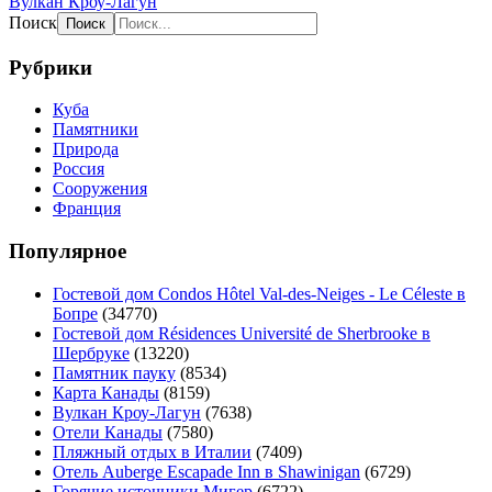
Вулкан Кроу-Лагун
Поиск
Рубрики
Куба
Памятники
Природа
Россия
Сооружения
Франция
Популярное
Гостевой дом Condos Hôtel Val-des-Neiges - Le Céleste в
Бопре
(34770)
Гостевой дом Résidences Université de Sherbrooke в
Шербруке
(13220)
Памятник пауку
(8534)
Карта Канады
(8159)
Вулкан Кроу-Лагун
(7638)
Отели Канады
(7580)
Пляжный отдых в Италии
(7409)
Отель Auberge Escapade Inn в Shawinigan
(6729)
Горячие источники Мигер
(6722)