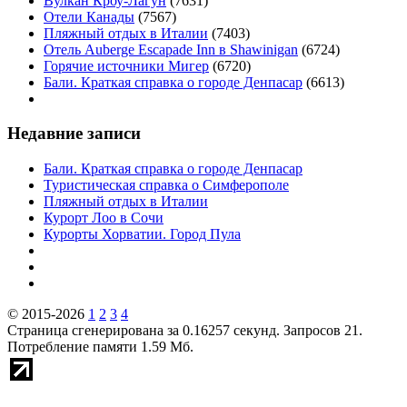
Вулкан Кроу-Лагун
(7631)
Отели Канады
(7567)
Пляжный отдых в Италии
(7403)
Отель Auberge Escapade Inn в Shawinigan
(6724)
Горячие источники Мигер
(6720)
Бали. Краткая справка о городе Денпасар
(6613)
Недавние записи
Бали. Краткая справка о городе Денпасар
Туристическая справка о Симферополе
Пляжный отдых в Италии
Курорт Лоо в Сочи
Курорты Хорватии. Город Пула
© 2015-2026
1
2
3
4
Страница сгенерирована за 0.16257 секунд. Запросов 21.
Потребление памяти 1.59 Мб.