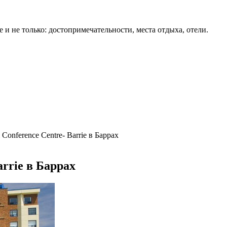
 и не только: достопримечательности, места отдыха, отели.
onference Centre- Barrie в Баррах
arrie в Баррах