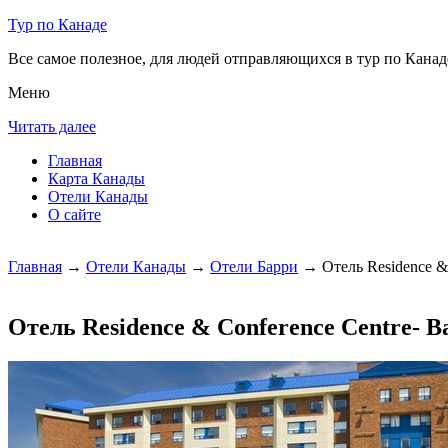
Тур по Канаде
Все самое полезное, для людей отправляющихся в тур по Канаде
Меню
Читать далее
Главная
Карта Канады
Отели Канады
О сайте
Главная
→
Отели Канады
→
Отели Барри
→ Отель Residence & C
Отель Residence & Conference Centre- B