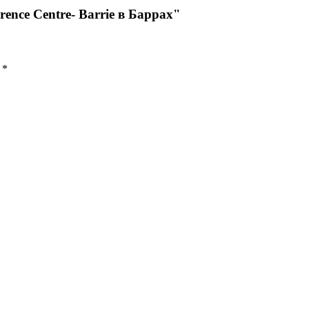
ence Centre- Barrie в Баррах"
ы
*