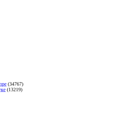
опре
(34767)
уке
(13219)