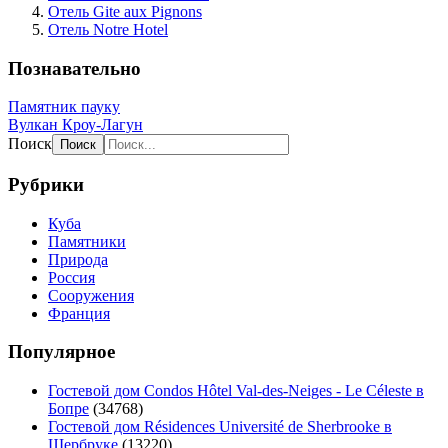
Отель Gite aux Pignons
Отель Notre Hotel
Познавательно
Памятник пауку
Вулкан Кроу-Лагун
Поиск
Рубрики
Куба
Памятники
Природа
Россия
Сооружения
Франция
Популярное
Гостевой дом Condos Hôtel Val-des-Neiges - Le Céleste в
Бопре
(34768)
Гостевой дом Résidences Université de Sherbrooke в
Шербруке
(13220)